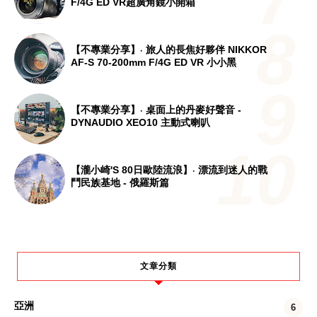
F/4G ED VR超廣角鏡小開箱
【不專業分享】‧ 旅人的長焦好夥伴 NIKKOR
AF-S 70-200mm F/4G ED VR 小小黑
【不專業分享】‧ 桌面上的丹麥好聲音 -
DYNAUDIO XEO10 主動式喇叭
【瀧小崎's 80日歐陸流浪】‧ 漂流到迷人的戰
鬥民族基地 - 俄羅斯篇
文章分類
亞洲
6