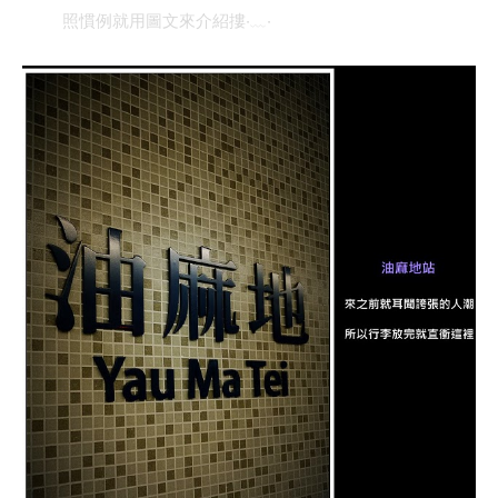
照慣例就用圖文來介紹摟‧﹏‧