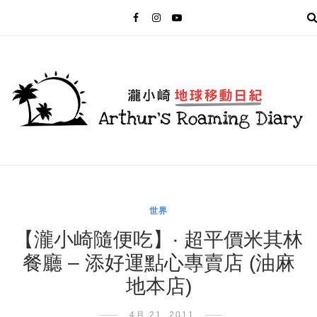
MENU
世界
【瀧小崎隨便吃】‧ 超平價米其林
餐廳 – 添好運點心專賣店 (油麻
地本店)
4月 21, 2011