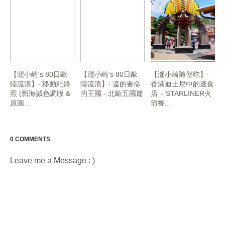
【瀧小崎's 80日歐
【瀧小崎's 80日歐
【瀧小崎隨便吃】‧
陸流浪】‧ 移動紀錄
陸流浪】‧ 遠的要命
香港迪士尼中的速食
照 (新海誠色調版 &
的王國 - 北歐五國篇
店 – STARLINER火
原圖...
箭餐...
0 COMMENTS
Leave me a Message : )