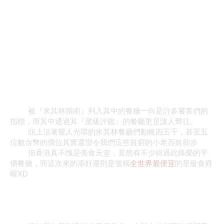
被『米其林指南』列入其中的餐廳一向是許多饕客們的
指標，而其中通過其『星級評鑑』的餐廳更是讓人嚮往。
頭上頂著耀人光環的米其林餐廳們動輒四五千，甚至五
位數台幣的價位其實還蠻令我們這些貧窮的小老百姓卻步
但香港真不愧是美食天堂，竟然有不少得過此殊榮的平
價餐廳，而這次來的添好運則是號稱
全世界最便宜
的星級食府
喔
XD