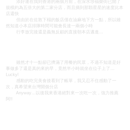
添好運在我到香港的兩個月前，在深水埗福榮街已開了
規模約為五倍大的第二家分店，而且摘到那顆星星的速度比本
店還快
但由於在佐敦下榻的飯店僅在油麻地下方一點，所以雖
然知道小本店排隊時間可能會長達一兩個小時
行李放完後還是義無反顧的直接朝本店邁進
…
雖然才十一點卻已擠滿了用餐的民眾，不過不知道是好
事做多了還是真的來的早，竟然半小時就坐在位子上了
…
Lucky!
感動的吃完美食後看到了帳單，我又忍不住感動了一
次，真希望來台灣開個分店
Anyway…
以後我來香港絕對來一次吃一次，強力推薦
阿
!!