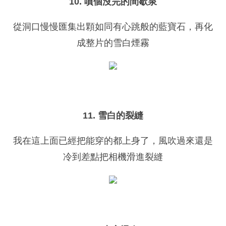
10. 噴個沒完的間歇泉
從洞口慢慢匯集出顆如同有心跳般的藍寶石，再化
成整片的雪白煙霧
11. 雪白的裂縫
我在這上面已經把能穿的都上身了，風吹過來還是
冷到差點把相機滑進裂縫