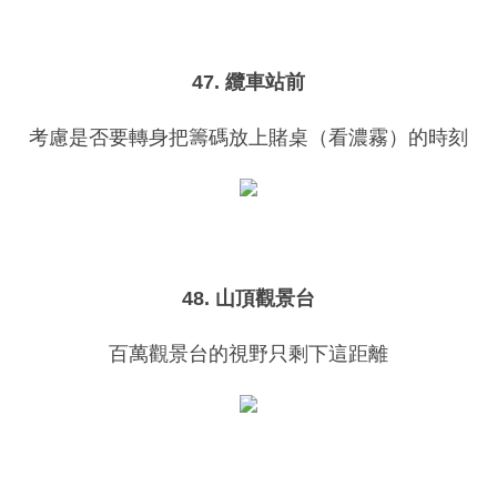
47. 纜車站前
考慮是否要轉身把籌碼放上賭桌（看濃霧）的時刻
48. 山頂觀景台
百萬觀景台的視野只剩下這距離