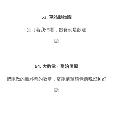
53. 車站動物園
別盯著我們看，餵食倒是歡迎
54. 大教堂 · 喬治屠龍
把龍做的最邪惡的教堂，屠龍前輩感覺前晚沒睡好