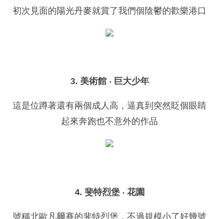
初次見面的陽光丹麥就賞了我們個陰鬱的歡樂港口
3. 美術館 ‧ 巨大少年
這是位蹲著還有兩個成人高，逼真到突然眨個眼睛
起來奔跑也不意外的作品
4. 斐特烈堡 ‧ 花園
號稱北歐凡爾賽的斐特烈堡，不過規模小了好幾號