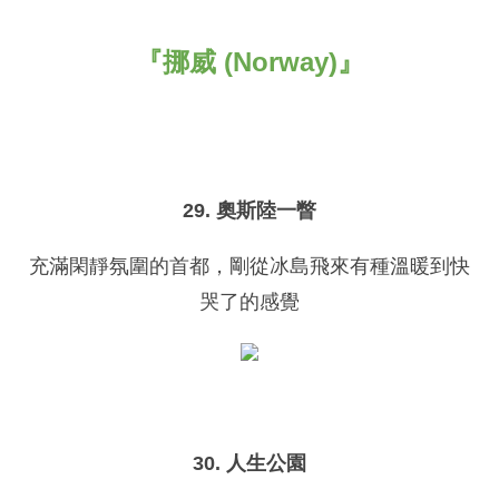
『挪威 (Norway)』
29. 奧斯陸一瞥
充滿閑靜氛圍的首都，剛從冰島飛來有種溫暖到快
哭了的感覺
30. 人生公園