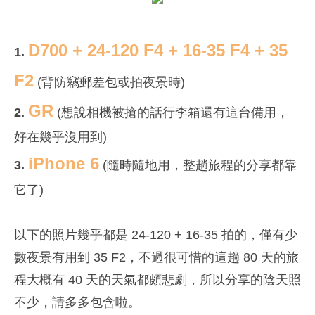
D700 + 24-120 F4 + 16-35 F4 + 35
1.
F2
(背防竊郵差包或拍夜景時)
GR
2.
(想說相機被搶的話行李箱還有這台備用，
好在幾乎沒用到)
iPhone 6
3.
(隨時隨地用，整趟旅程的分享都靠
它了)
以下的照片幾乎都是 24-120 + 16-35 拍的，僅有少
數夜景有用到 35 F2，不過很可惜的這趟 80 天的旅
程大概有 40 天的天氣都頗悲劇，所以分享的陰天照
不少，請多多包含啦。