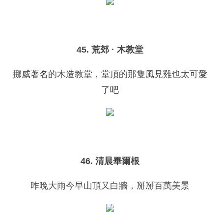
45. 荒郊 · 木教堂
挪威著名的木造教堂，堂頂的那隻風見雞也太可愛
了吧
46. 清晨畢爾根
昨晚大雨今早山頂又白牆，掰掰百萬美景