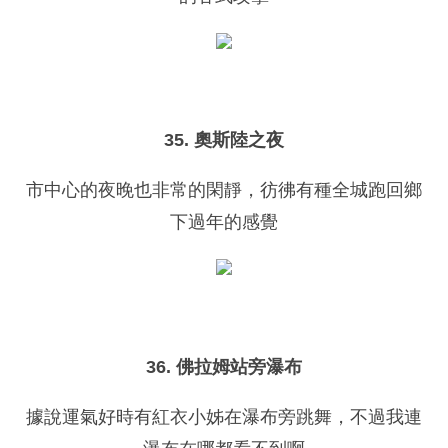
35. 奧斯陸之夜
市中心的夜晚也非常的閑靜，彷彿有種全城跑回鄉
下過年的感覺
36. 佛拉姆站旁瀑布
據說運氣好時有紅衣小姊在瀑布旁跳舞，不過我連