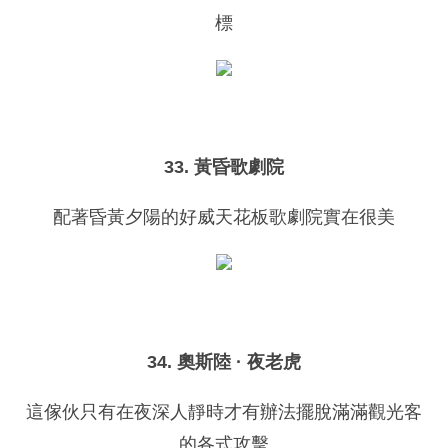
標
33. 黃昏歌劇院
配著昏黃夕陽的好威天花板歌劇院實在很美
34. 奧斯陸 · 夜老虎
這傢伙只有在夜深人靜時才有辦法擺脫滿滿觀光客
的各式攻擊