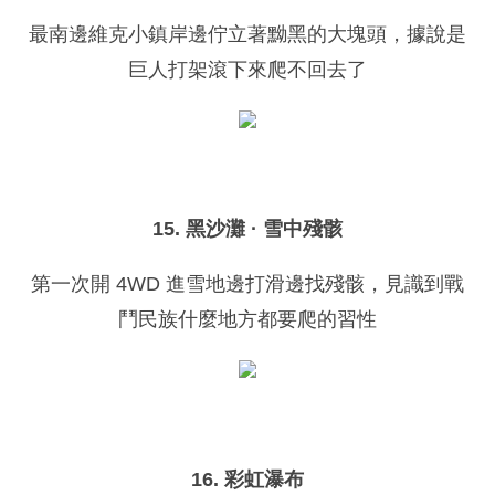
最南邊維克小鎮岸邊佇立著黝黑的大塊頭，據說是
巨人打架滾下來爬不回去了
15. 黑沙灘 · 雪中殘骸
第一次開 4WD 進雪地邊打滑邊找殘骸，見識到戰
鬥民族什麼地方都要爬的習性
16. 彩虹瀑布