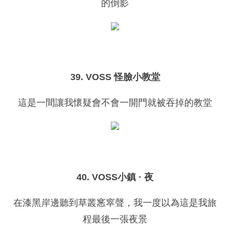
的倒影
39. VOSS 怪臉小教堂
這是一間讓我懷疑會不會一開門就被吞掉的教堂
40. VOSS小鎮 · 夜
在漆黑岸邊聽到草叢窸窣聲，我一度以為這是我旅
程最後一張夜景