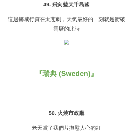
49. 飛向藍天千島國
這趟挪威行實在太悲劇，天氣最好的一刻就是衝破
雲層的此時
『瑞典 (Sweden)』
50. 火燒市政廳
老天賞了我們片撫慰人心的紅