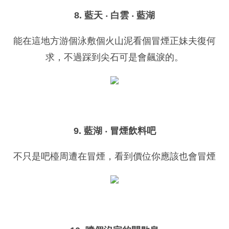
8. 藍天 ‧ 白雲 ‧ 藍湖
能在這地方游個泳敷個火山泥看個冒煙正妹夫復何
求，不過踩到尖石可是會飆淚的。
9. 藍湖 ‧ 冒煙飲料吧
不只是吧檯周遭在冒煙，看到價位你應該也會冒煙