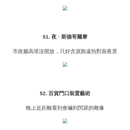
51. 夜 · 斯德哥爾摩
市政廳高塔沒開放，只好含淚跑遠拍對面夜景
52. 百貨門口裝置藝術
晚上近距離看到會嚇到閃尿的雕像