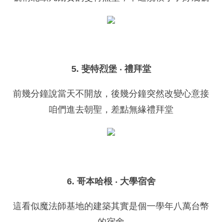
5. 斐特烈堡 ‧ 禮拜堂
前幾分鐘說當天不開放，後幾分鐘突然改變心意接
咱們進去朝聖，差點無緣禮拜堂
6. 哥本哈根 ‧ 大學宿舍
這看似魔法師基地的建築其實是個一學年八萬台幣
的宿舍