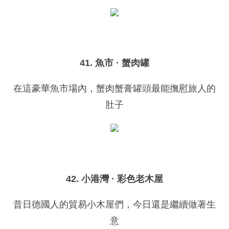
41. 魚市 · 蟹肉罐
在這豪華魚市場內，蟹肉蟹膏罐頭最能撫慰旅人的
肚子
42. 小港灣 · 彩色老木屋
昔日德國人的貿易小木屋們，今日還是繼續做著生
意