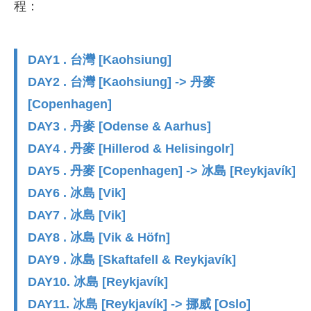
程：
DAY1 . 台灣 [Kaohsiung]
DAY2 . 台灣 [Kaohsiung] -> 丹麥
[Copenhagen]
DAY3 . 丹麥 [Odense & Aarhus]
DAY4 . 丹麥 [Hillerod & Helisingolr]
DAY5 . 丹麥 [Copenhagen] -> 冰島 [Reykjavík]
DAY6 . 冰島 [Vik]
DAY7 . 冰島 [Vik]
DAY8 . 冰島 [Vik & Höfn]
DAY9 . 冰島 [Skaftafell & Reykjavík]
DAY10. 冰島 [Reykjavík]
DAY11. 冰島 [Reykjavík] -> 挪威 [Oslo]