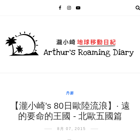
MENU
丹麥
【瀧小崎's 80日歐陸流浪】‧ 遠
的要命的王國 - 北歐五國篇
8月 07, 2015