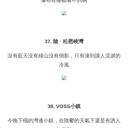
瀑布在哪都看不到啊
37. 陰 · 松恩峽灣
沒有藍天沒有綠山沒有倒影，只有凍到讓人流淚的
冷風
38. VOSS小鎮
今晚下榻的灣邊小鎮，在陰鬱的天氣下還是有誘人