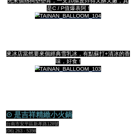
先來個熱狗墊墊胃，一支10摳皮炸得又酥又嫩，真
是C / P值爆表阿 !
來冰店當然要來個經典雪乳冰，有點蘇打+清冰的香
味，好食 !
是吉祥精緻小火鍋
⊙
台南市安平區新孝路128號
(06)
263 - 5398