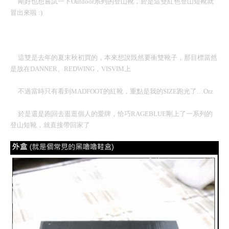
剛好也想嘗試一下
Outdoor
系列的登山靴，於是這雙紅色登山短靴就
冒出來啦
:)
這雙是去年的夏末秋初買的，本來想說既然要衝雙靴子，那目標當然
是放在
DANNER
、
REDWING
，
VISVIM
上
不過當時只有看到
MADFOOT
的紅靴，重點是我的
SIZE
跑光了
…Orz
於是還是跑回去逛逛個人的愛牌，恰巧
RAGEBLUE
剛上了一系列的
登山短靴，就直接帶回家了