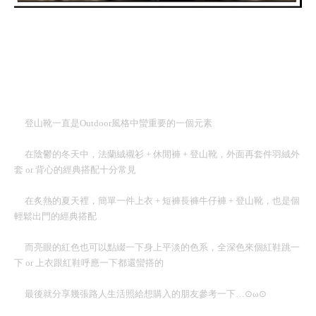
登山靴一直是
Outdoor
風格中蠻重要的一個元素
在陰鬱的冬天中，法蘭絨襯衫
+
休閒褲
+
登山靴，外面再套件羽絨外
套
or
背心的經典搭配十分常見
在炙熱的夏天裡，簡單一件上衣
+
短褲長褲牛仔褲
+
登山靴，也是個
輕鬆出門的經典搭配
而亮眼的紅色也可以點綴一下身上平淡的色系，全深色來個紅鞋跳一
下
or
上衣跟紅鞋呼應一下都還蠻搭的
最後就分享幾張路人生活照給想購入的朋友參考一下
…
⊙
ω
⊙