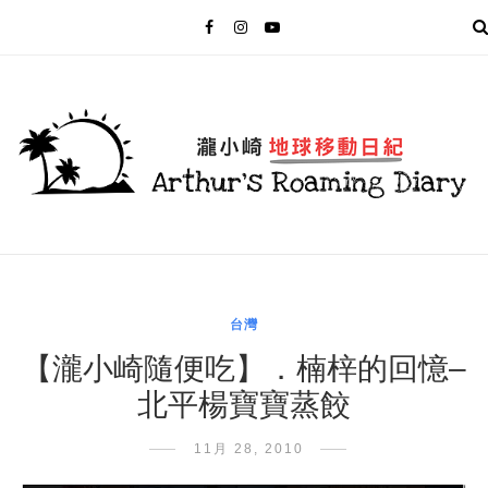
MENU
台灣
【瀧小崎隨便吃】．楠梓的回憶–
北平楊寶寶蒸餃
11月 28, 2010