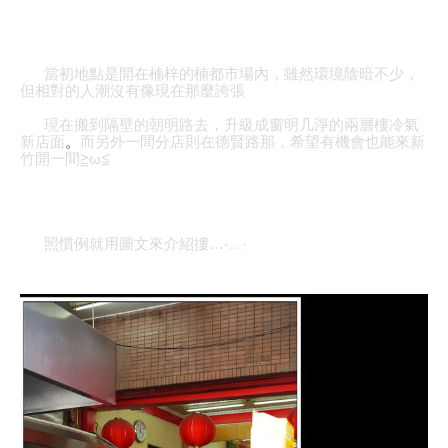
當初地點是開在楠梓的楠都市場內，雖然環境陰暗不少，
但相對的人潮沒有像現在那麼誇張
現在搬到隔壁的朝明路去，升級成窗明几淨的兩層樓冷氣
新店面
。
而另外一間分店則在德賢路那，希望有機會也能來新
竹開一間≧ω≦
照慣例就用圖文來介紹摟
…
‧﹏‧