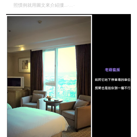
照慣例就用圖文來介紹摟
...
‧﹏‧