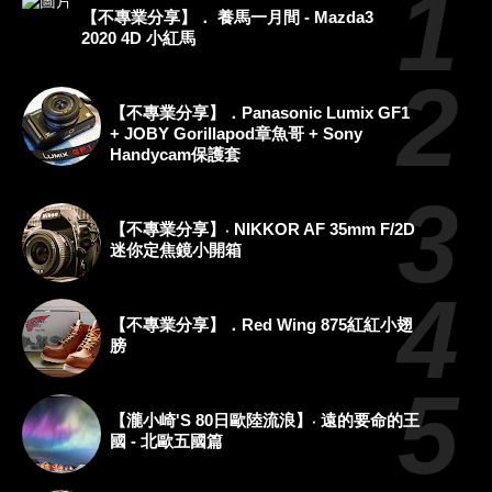
【不專業分享】． 養馬一月間 - Mazda3
2020 4D 小紅馬
【不專業分享】．Panasonic Lumix GF1
+ JOBY Gorillapod章魚哥 + Sony
Handycam保護套
【不專業分享】‧ NIKKOR AF 35mm F/2D
迷你定焦鏡小開箱
【不專業分享】．Red Wing 875紅紅小翅
膀
【瀧小崎's 80日歐陸流浪】‧ 遠的要命的王
國 - 北歐五國篇