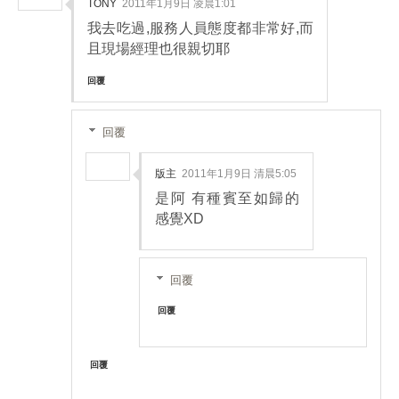
TONY
2011年1月9日 凌晨1:01
我去吃過,服務人員態度都非常好,而
且現場經理也很親切耶
回覆
回覆
版主
2011年1月9日 清晨5:05
是阿 有種賓至如歸的
感覺XD
回覆
回覆
回覆