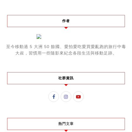
作者
至今移動過 5 大洲 50 餘國、愛拍愛吃愛買愛亂跑的旅行中毒
大叔，習慣用一些隨影來紀念各段生活與移動足跡。
社群資訊
熱門文章