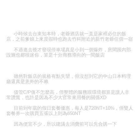
小時候去台東知本時
，老爺酒店就一直是家裡必住的飯
店，之前爹娘上來度假時也跑去竹科附近的新竹老爺住個一宿
不過進去後才發現停車場真是小到一個爆炸，房間跟內部
設施也都很迷你，算是十分商務導向的一間飯店
雖然對飯店的規格有點失望，但沒想到它的中山日本料理
廳還真是意外的不賴
儘管
C/P
值不怎麼高，但整體的服務跟環境都算是讓人非
常讚賞，也許是因為不少大官常來用餐的關係
XD
目前到年底的假日套餐優惠，每人是
720NT+10%
，但雙人
套餐券一次購買五張以上則為
650NT
因為便宜不少，所以建議去消費前可以先合購一下