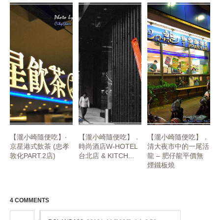
【瀧小崎隨便吃】‧
【瀧小崎隨便吃】．
【瀧小崎隨便吃】．
京星港式飲茶 (忠孝
時尚酒店W-HOTEL
清大夜市中的一尾活
敦化PART.2店)
台北店 & KITCH...
龍 – 肥仔龍平價無
煙鐵板燒
4 COMMENTS